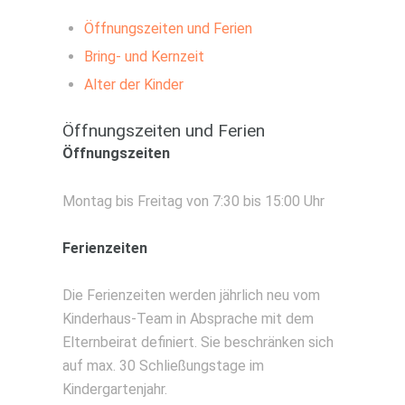
betreut. Das TANNER-Kinderhaus ist
Öffnungszeiten und Ferien
eine kommunal geförderte Einrichtung.
Für die Betreuung von Kindern aus
Bring- und Kernzeit
Lindau erhält der Träger deshalb
Alter der Kinder
Fördermittel von Kommune und Land.
Die hier aufgeführten Preise
Öffnungszeiten und Ferien
berücksichtigen bereits den
Öffnungszeiten
kommunalen Zuschuss. Für Kinder aus
umliegenden Gemeinden erfragen Sie
Montag bis Freitag von 7:30 bis 15:00 Uhr
die Preise bitte im Kinderhaus. Die
Elternbeiträge sind monatlich fällig und
Ferienzeiten
enthalten sämtliche Leistungen inkl.
Verpflegung. Während der
Die Ferienzeiten werden jährlich neu vom
Eingewöhnungsphase für Krippenkinder
Kinderhaus-Team in Absprache mit dem
verrechnen wir pauschal 350 Euro.
Elternbeirat definiert. Sie beschränken sich
auf max. 30 Schließungstage im
Krippe 1-3 Jahre
Kindergartenjahr.