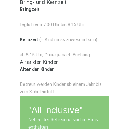
Bring- und Kernzeit
Bringzeit
STUNDENANZAHL
GRUNDBEITR
täglich von 7:30 Uhr bis 8:15 Uhr
Kernzeit
(= Kind muss anwesend sein)
2 bis 3 Std.
215 Euro
3 bis 4 Std.
250 Euro
ab 8:15 Uhr; Dauer je nach Buchung
Alter der Kinder
4 bis 5 Std.
274 Euro
Alter der Kinder
5 bis 6 Std.
309 Euro
6 bis 7 Std.
380 Euro
Betreut werden Kinder ab einem Jahr bis
zum Schuleintritt.
7 bis 8 Std.
399 Euro
"All inclusive"
Kindergarten 3-6
Neben der Betreuung sind im Preis
enthalten: